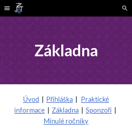
Skip to main content
Skip to navigation
Základna
Úvod
|
Přihláška
|
Praktické
informace
|
Základna
|
Sponzoři
|
Minulé ročníky