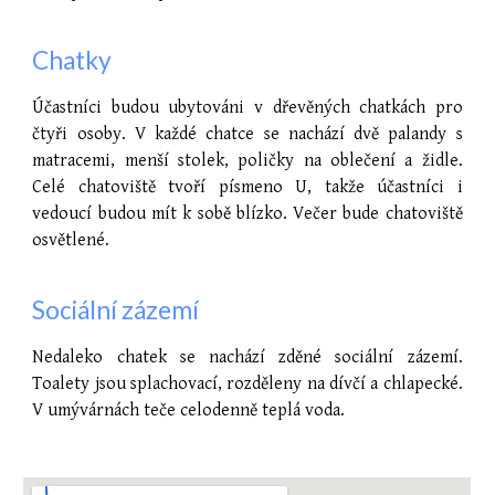
Chatky
Účastníci
budou ubytován
i
v dřevěných chatkách pro
čtyři osoby. V každé chatce se nachází dvě palandy s
matracemi, menší stolek, poličky na oblečení a židle.
Celé chatoviště tvoří písmeno U, takže účastníci i
vedoucí budou mít k sobě blízko. Večer bude chatoviště
osvětlené.
Sociální zázemí
Nedaleko chatek se nachází zděné sociální zázemí.
Toalety jsou splachovací, rozděleny na dívčí a chlapecké.
V umývárnách teče celodenně teplá voda.