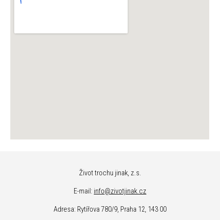
Život trochu jinak, z.s.
E-m
ail:
info@zivotjinak.cz
Adresa: Rytířova 780/9, Praha 12, 143 00