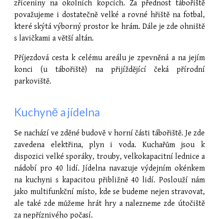
zříceniny na okolních kopcích. Za přednost tábořiště
považujeme i dostatečně velké a rovné hřiště na fotbal,
které skýtá výborný prostor ke hrám. Dále je zde ohniště
s lavičkami a větší altán.
Příjezdová cesta k celému areálu je zpevněná a na jejím
konci (u tábořiště) na přijíždějící čeká přírodní
parkoviště.
Kuchyně a jídelna
Se nachází ve zděné budově v horní části tábořiště. Je zde
zavedena elektřina, plyn i voda. Kuchařům jsou k
dispozici velké sporáky, trouby, velkokapacitní lednice a
nádobí pro 40 lidí. Jídelna navazuje výdejním okénkem
na kuchyni s kapacitou přibližně 40 lidí. Poslouží nám
jako multifunkční místo, kde se budeme nejen stravovat,
ale také zde můžeme hrát hry a nalezneme zde útočiště
za nepříznivého počasí.