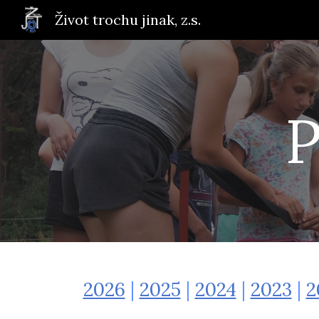
Život trochu jinak, z.s.
Sk
P
2026
|
2025
|
2024
|
2023
|
2