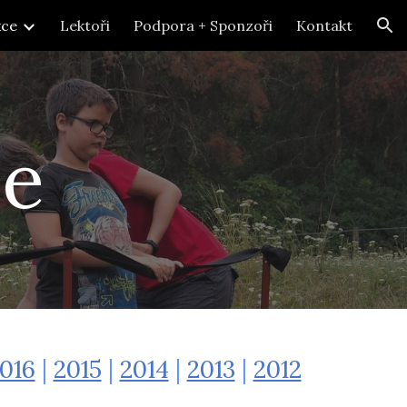
kce
Lektoři
Podpora + Sponzoři
Kontakt
ion
ce
016
|
2015
|
2014
|
2013
|
2012