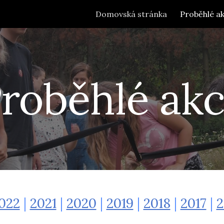
Domovská stránka
Proběhlé a
ip to main content
Skip to navigat
roběhlé ak
022
|
2021
|
2020
|
2019
|
2018
|
2017
|
2