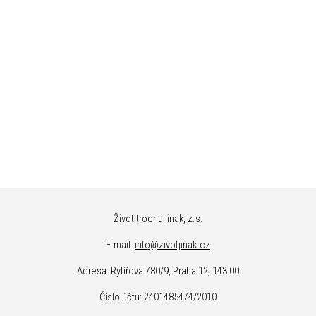
Život trochu jinak, z.s.
E-m
ail:
info@zivotjinak.cz
Adresa: Rytířova 780/9, Praha 12, 143 00
Číslo účtu: 2401485474/2010