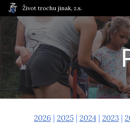
Život trochu jinak, z.s.
Sk
2026
|
2025
|
2024
|
2023
|
2