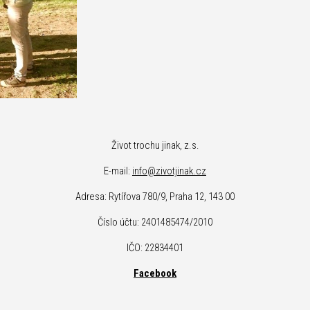
Život trochu jinak, z.s.
E-m
ail:
info@zivotjinak.cz
Adresa: Rytířova 780/9, Praha 12, 143 00
Číslo účtu: 2401485474/2010
IČO: 22834401
Facebook