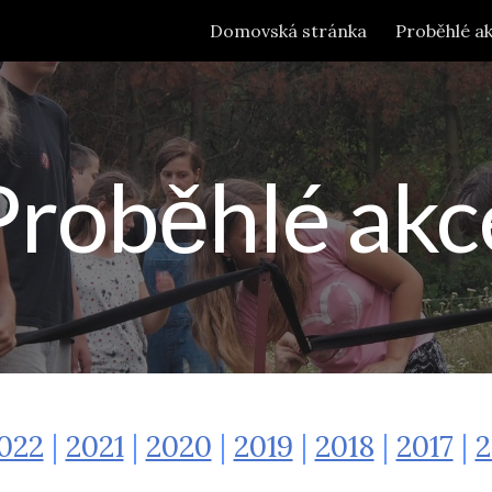
Domovská stránka
Proběhlé a
ip to main content
Skip to navigat
Proběhlé akc
022
|
2021
|
2020
|
2019
|
2018
|
2017
|
2