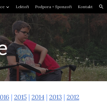
kce
Lektoři
Podpora + Sponzoři
Kontakt
ion
e
016
|
2015
|
2014
|
2013
|
2012