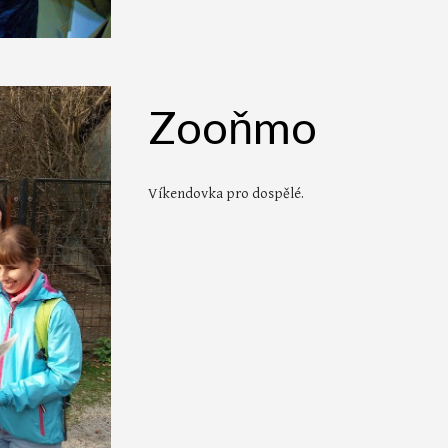
Zooňmo
Víkendovka pro d
ospělé
.